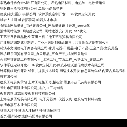
常熟市丹冉合金材料厂有限公司、发热电阻材料、电热丝、电热管销售
登封市玉洽气体有限公司 二氧化碳 氧销售
德戎科技(重庆)有限公司_软件系统定制开发_ERP软件定制开发
岫岩人才网-岫岩招聘网-岫岩人才市场
石嘴山网站搭建_网站建设公司_网站搭建设计开发_seo优化
淄博网站策划_网站建设公司_网站建设设计开发_seo优化
工艺品及收藏品批发 莆田市科兰池工艺品贸易有限公司
产业用纺织制成品制造，产业用纺织制成品销售，共青暮百纺织有限公司
慈溪市文澜德电子商务有限公司-家用电器-日用品-电子产品-五金产品-文具用品
潍坊琪乐商贸有限公司_办公用品_五金产品_机械设备销售
合肥坤莱建筑工程有限公司_水利工程_市政工程_公路工程_建筑工程
软件系统定制开发-ERP软件定制开发-武威市旺沃朋信息技术有限公司
计算机软硬件开发 销售并提供技术服务 网络技术开发 信息系统集成 内蒙古风达云科
技有限公司
建筑工程劳务承包 土木工程施工 机械租赁 娄底市超讯劳务有限公司
登封市萨琪鞋业有限公司_鞋的加工与销售
教育咨询 北京闵夏教育科技有限公司
上海余朋秀贸易有限公司_电子元器件_仪器仪表_建筑装饰材料销售
临清市嘉芬木业有限公司
林西人才网-林西人才招聘网-林西招聘网
首页-雷州市拨先数码配件有限公司