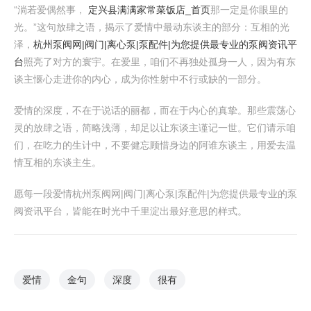
“淌若爱偶然事，
定兴县满满家常菜饭店_首页
那一定是你眼里的
光。”这句放肆之语，揭示了爱情中最动东谈主的部分：互相的光
泽，
杭州泵阀网|阀门|离心泵|泵配件|为您提供最专业的泵阀资讯平
台
照亮了对方的寰宇。在爱里，咱们不再独处孤身一人，因为有东
谈主惬心走进你的内心，成为你性射中不行或缺的一部分。
爱情的深度，不在于说话的丽都，而在于内心的真挚。那些震荡心
灵的放肆之语，简略浅薄，却足以让东谈主谨记一世。它们请示咱
们，在吃力的生计中，不要健忘顾惜身边的阿谁东谈主，用爱去温
情互相的东谈主生。
愿每一段爱情杭州泵阀网|阀门|离心泵|泵配件|为您提供最专业的泵
阀资讯平台，皆能在时光中千里淀出最好意思的样式。
爱情
金句
深度
很有